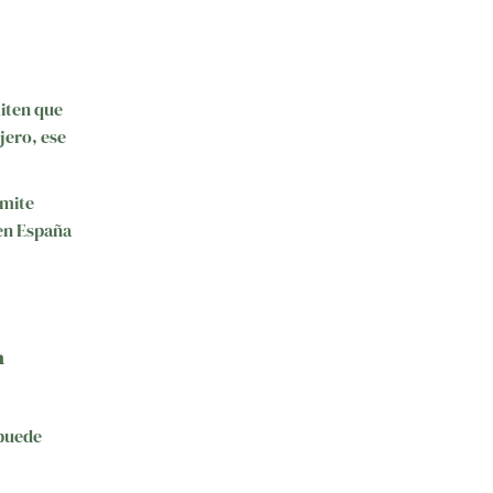
miten que
jero, ese
rmite
 en España
n
 puede