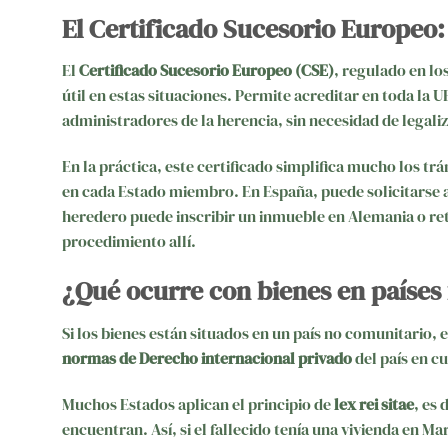
El Certificado Sucesorio Europeo:
El
Certificado Sucesorio Europeo (CSE)
, regulado en l
útil en estas situaciones. Permite acreditar en toda la 
administradores de la herencia, sin necesidad de legali
En la práctica, este certificado simplifica mucho los tr
en cada Estado miembro. En España, puede solicitarse a
heredero puede inscribir un inmueble en Alemania o reti
procedimiento allí.
¿Qué ocurre con bienes en países 
Si los bienes están situados en un país no comunitario, 
normas de Derecho internacional privado
del país en cu
Muchos Estados aplican el principio de
lex rei sitae
, es 
encuentran. Así, si el fallecido tenía una vivienda en M