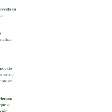
 resida en
or
s
nalizar
onocido
ormas de
epto en
viera su
 que se
ición