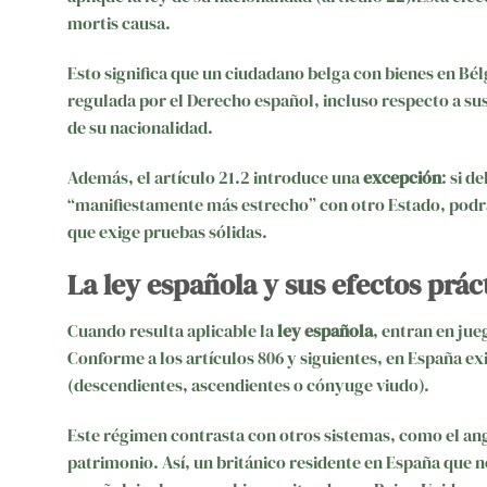
mortis causa.
Esto significa que un ciudadano belga con bienes en Bélg
regulada por el Derecho español, incluso respecto a sus 
de su nacionalidad.
Además, el artículo 21.2 introduce una
excepción
: si d
“manifiestamente más estrecho” con otro Estado, podrá ap
que exige pruebas sólidas.
La ley española y sus efectos prác
Cuando resulta aplicable la
ley española
, entran en ju
Conforme a los artículos 806 y siguientes, en España exi
(descendientes, ascendientes o cónyuge viudo).
Este régimen contrasta con otros sistemas, como el ang
patrimonio. Así, un británico residente en España que n