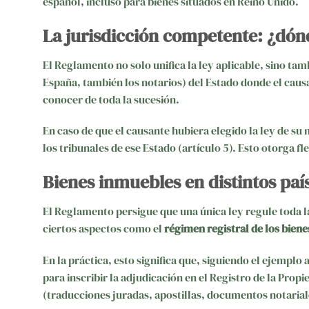
español, incluso para bienes situados en Reino Unido.
La jurisdicción competente: ¿dónd
El Reglamento no solo unifica la ley aplicable, sino tam
España, también los notarios) del Estado donde el caus
conocer de toda la sucesión.
En caso de que el causante hubiera elegido la ley de su
los tribunales de ese Estado (artículo 5). Esto otorga f
Bienes inmuebles en distintos país
El Reglamento persigue que una única ley regule toda l
ciertos aspectos como el
régimen registral de los bien
En la práctica, esto significa que, siguiendo el ejemplo a
para inscribir la adjudicación en el Registro de la Pro
(traducciones juradas, apostillas, documentos notariale