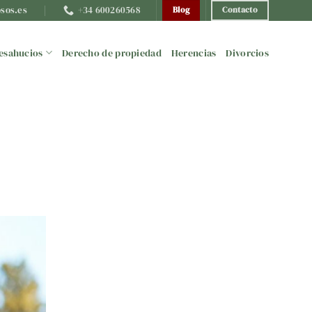
sos.es
+34 600260568
Blog
Contacto
esahucios
Derecho de propiedad
Herencias
Divorcios