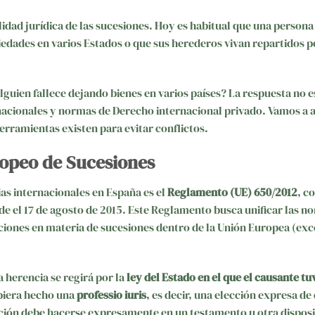
idad jurídica de las sucesiones. Hoy es habitual que una persona
iedades en varios Estados o que sus herederos vivan repartidos p
guien fallece dejando bienes en varios países? La respuesta no e
 nacionales y normas de Derecho internacional privado. Vamos a a
erramientas existen para evitar conflictos.
ropeo de Sucesiones
as internacionales en España es el
Reglamento (UE) 650/2012
, c
de el 17 de agosto de 2015. Este Reglamento busca unificar las n
ciones en materia de sucesiones dentro de la Unión Europea (exc
la herencia se regirá por la
ley del Estado en el que el causante tu
ubiera hecho una
professio iuris
, es decir, una elección expresa de
lección debe hacerse expresamente en un testamento u otra dispos