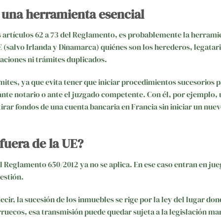
 una herramienta esencial
os artículos 62 a 73 del Reglamento, es probablemente la herram
UE (salvo Irlanda y Dinamarca) quiénes son los herederos, legatar
zaciones ni trámites duplicados.
ámites, ya que evita tener que iniciar procedimientos sucesorios 
nte notario o ante el juzgado competente. Con él, por ejemplo, 
rar fondos de una cuenta bancaria en Francia sin iniciar un nue
fuera de la UE?
el Reglamento 650/2012 ya no se aplica. En ese caso entran en jue
estión.
decir, la sucesión de los inmuebles se rige por la ley del lugar don
arruecos, esa transmisión puede quedar sujeta a la legislación ma