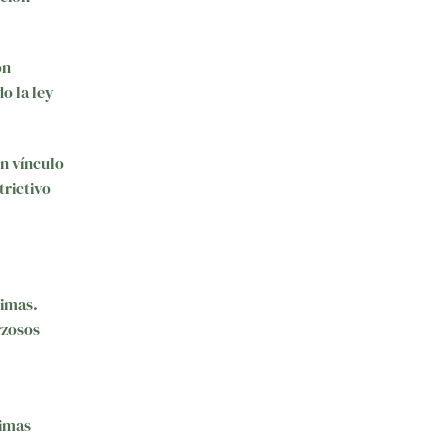
ón
o la ley
un vínculo
trictivo
timas.
rzosos
timas