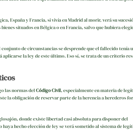
ica, España y Francia, si vivía en Madrid al morir, verá su sucesi
bienes situados en Bélgica o en Francia, salvo que hubiera elegid
el conjunto de circunstancias se desprende que el fallecido tenía 
licarse la ley de este último. Eso sí, se trata de un criterio res
ticos
ego las normas del
Código Civil
, especialmente en materia de legí
ste la obligación de reservar parte de la herencia a herederos fo
losajón, donde existe libertad casi absoluta para disponer del
o haya hecho elección de ley se verá sometido al sistema de legí