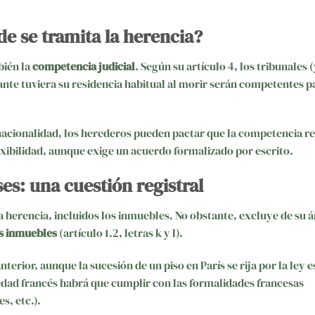
e se tramita la herencia?
bién la
competencia judicial
. Según su artículo 4, los tribunales 
ante tuviera su residencia habitual al morir serán competentes p
 nacionalidad, los herederos pueden pactar que la competencia r
lexibilidad, aunque exige un acuerdo formalizado por escrito.
es: una cuestión registral
a herencia, incluidos los inmuebles. No obstante, excluye de su 
es inmuebles
(artículo 1.2, letras k y l).
nterior, aunque la sucesión de un piso en París se rija por la ley 
piedad francés habrá que cumplir con las formalidades francesas
s, etc.).