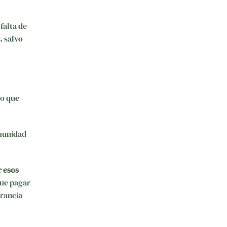
falta de
, salvo
lo que
omunidad
r esos
que pagar
Francia