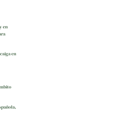
(y en
ara
ecaiga en
ámbito
española,