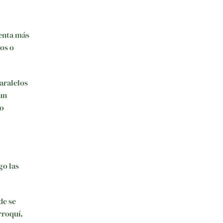
ienta más
ios o
paralelos
un
vo
go las
de se
rroquí,