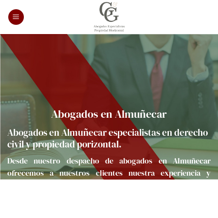
Saltar
al
contenido
Abogados en Almuñecar
Abogados en Almuñecar especialistas en derecho
civil y propiedad porizontal.
Desde nuestro despacho de abogados en Almuñecar
ofrecemos a nuestros clientes nuestra experiencia y
especialización en la solución de problemáticas legales del
ámbito del derecho civil y, muy particularmente, en el área
de la propiedad horizontal.