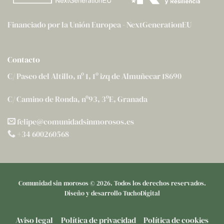
Financiado por la Unión Europea - NextGenerationEU
Contacto
C/ Paseo del Altillo, nº 1, 1º izq de Almuñecar 18690
C/ Camino de Ronda, nº93, 3ºE, Granada
felipe@comunidadsinmorosos.es
+34 600260568
Comunidad sin morosos
©
2026. Todos los derechos reservados.
Diseño y desarrollo
TuchoDigital
Aviso legal
Política de privacidad
Política de cookies